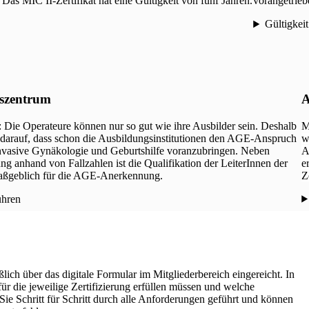
 Das MIC II-Zertifikat hat eine Gültigkeit von fünf Jahren.
vorangetriebe
Gültigkei
szentrum
A
 Die Operateure können nur so gut wie ihre Ausbilder sein. Deshalb
M
 darauf, dass schon die Ausbildungsinstitutionen den AGE-Anspruch
w
-invasive Gynäkologie und Geburtshilfe voranzubringen. Neben
A
ng anhand von Fallzahlen ist die Qualifikation der LeiterInnen der
e
aßgeblich für die AGE-Anerkennung.
Z
ühren
ch über das digitale Formular im Mitgliederbereich eingereicht. In
 für die jeweilige Zertifizierung erfüllen müssen und welche
 Schritt für Schritt durch alle Anforderungen geführt und können