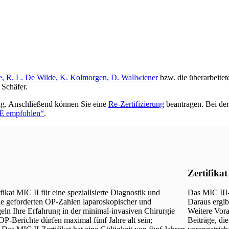
, R. L. De Wilde, K. Kolmorgen, D. Wallwiener
bzw. die überarbeite
 Schäfer.
tig. Anschließend können Sie eine
Re-Zertifizierung
beantragen. Bei der
E empfohlen“
.
Zertifikat
ikat MIC II für eine spezialisierte Diagnostik und
Das MIC III-
ie geforderten OP-Zahlen laparoskopischer und
Daraus ergibt
eln Ihre Erfahrung in der minimal-invasiven Chirurgie
Weitere Vora
OP-Berichte dürfen maximal fünf Jahre alt sein;
Beiträge, di