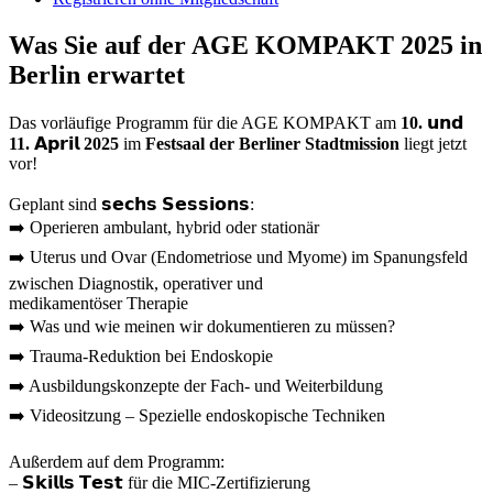
Was Sie auf der AGE KOMPAKT 2025 in
Berlin erwartet
Das vorläufige Programm für die AGE KOMPAKT am
10. 𝘂𝗻𝗱
11. 𝗔𝗽𝗿𝗶𝗹 2025
im
Festsaal der Berliner Stadtmission
liegt jetzt
vor!
Geplant sind 𝘀𝗲𝗰𝗵𝘀 𝗦𝗲𝘀𝘀𝗶𝗼𝗻𝘀:
➡️ Operieren ambulant, hybrid oder stationär
➡️ Uterus und Ovar (Endometriose und Myome) im Spanungsfeld
zwischen Diagnostik, operativer und
medikamentöser Therapie
➡️ Was und wie meinen wir dokumentieren zu müssen?
➡️ Trauma-Reduktion bei Endoskopie
➡️ Ausbildungskonzepte der Fach- und Weiterbildung
➡️ Videositzung – Spezielle endoskopische Techniken
Außerdem auf dem Programm:
– 𝗦𝗸𝗶𝗹𝗹𝘀 𝗧𝗲𝘀𝘁 für die MIC-Zertifizierung