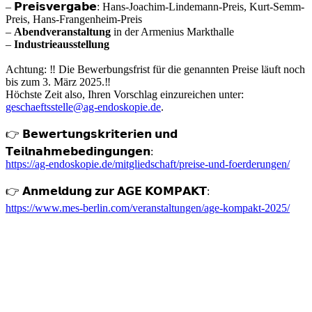
– 𝗣𝗿𝗲𝗶𝘀𝘃𝗲𝗿𝗴𝗮𝗯𝗲: Hans-Joachim-Lindemann-Preis, Kurt-Semm-
Preis, Hans-Frangenheim-Preis
–
Abendveranstaltung
in der Armenius Markthalle
–
Industrieausstellung
Achtung: ‼️ Die Bewerbungsfrist für die genannten Preise läuft noch
bis zum 3. März 2025.‼️
Höchste Zeit also, Ihren Vorschlag einzureichen unter:
geschaeftsstelle@ag-endoskopie.de
.
👉 𝗕𝗲𝘄𝗲𝗿𝘁𝘂𝗻𝗴𝘀𝗸𝗿𝗶𝘁𝗲𝗿𝗶𝗲𝗻 𝘂𝗻𝗱
𝗧𝗲𝗶𝗹𝗻𝗮𝗵𝗺𝗲𝗯𝗲𝗱𝗶𝗻𝗴𝘂𝗻𝗴𝗲𝗻:
https://ag-endoskopie.de/mitgliedschaft/preise-und-foerderungen/
👉 𝗔𝗻𝗺𝗲𝗹𝗱𝘂𝗻𝗴 𝘇𝘂𝗿 𝗔𝗚𝗘 𝗞𝗢𝗠𝗣𝗔𝗞𝗧:
https://www.mes-berlin.com/veranstaltungen/age-kompakt-2025/